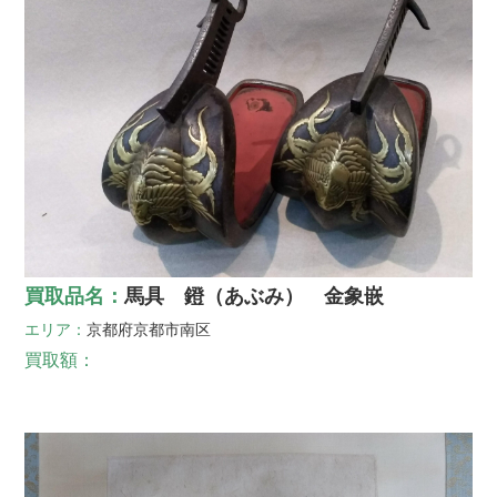
買取品名：
馬具 鐙（あぶみ） 金象嵌
エリア：
京都府
京都市南区
買取額：