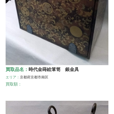
買取品名：
時代金蒔絵箪笥 銀金具
エリア：
京都府
京都市南区
買取額：