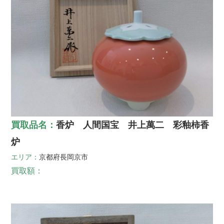
買取品名：
香炉 人間国宝 井上萬二 彩釉柿香
炉
エリア：
京都府
長岡京市
買取額：