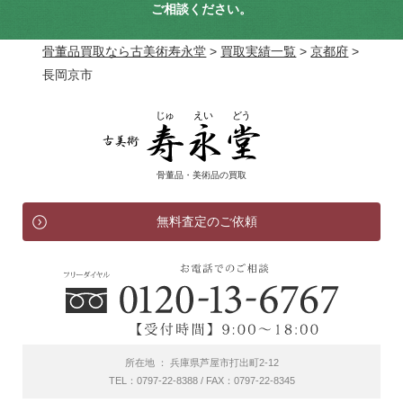
ご相談ください。
骨董品買取なら古美術寿永堂
>
買取実績一覧
>
京都府
>
長岡京市
骨董品・美術品の買取
無料査定のご依頼
所在地 ： 兵庫県芦屋市打出町2-12
TEL：0797-22-8388 / FAX：0797-22-8345