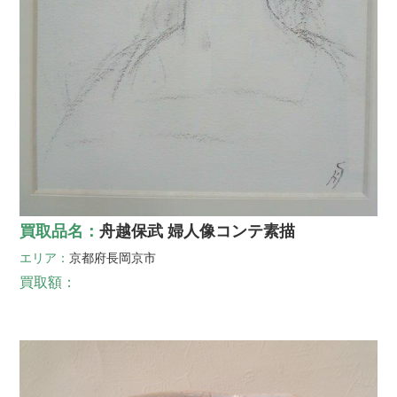
買取品名：
舟越保武 婦人像コンテ素描
エリア：
京都府
長岡京市
買取額：