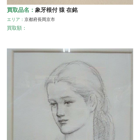
買取品名：
象牙根付 猿 在銘
エリア：
京都府
長岡京市
買取額：