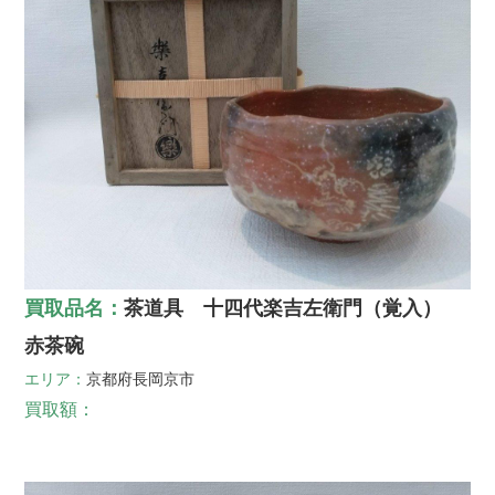
買取品名：
茶道具 十四代楽吉左衛門（覚入）
赤茶碗
エリア：
京都府
長岡京市
買取額：