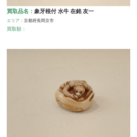
買取品名：
象牙根付 水牛 在銘 友一
エリア：
京都府
長岡京市
買取額：