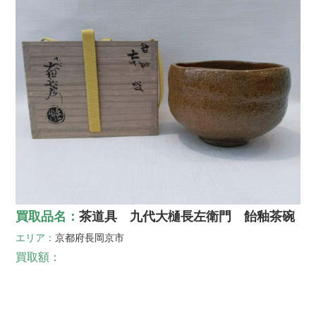
買取品名：
茶道具 九代大樋長左衛門 飴釉茶碗
エリア：
京都府
長岡京市
買取額：