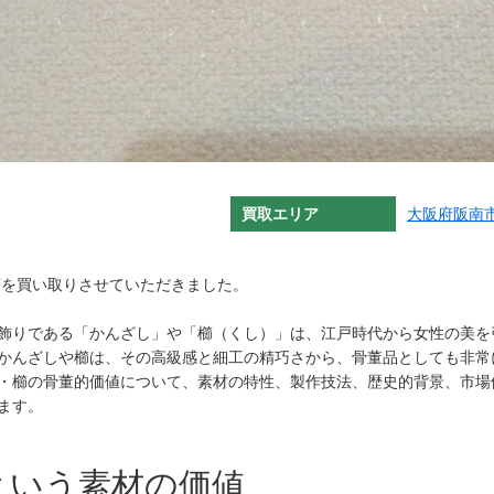
買取エリア
大阪府
阪南
を買い取りさせていただきました。
飾りである「かんざし」や「櫛（くし）」は、江戸時代から女性の美を
かんざしや櫛は、その高級感と細工の精巧さから、骨董品としても非常
・櫛の骨董的価値について、素材の特性、製作技法、歴史的背景、市場
ます。
牙という素材の価値