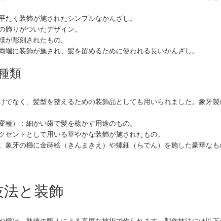
平たく装飾が施されたシンプルなかんざし。
の飾りがついたデザイン。
様が彫刻されたもの。
両端に装飾が施され、髪を留めるために使われる長いかんざし。
種類
けでなく、髪型を整えるための装飾品としても用いられました。象牙製
変種）：細かい歯で髪を梳かす用途のもの。
クセントとして用いる華やかな装飾が施されたもの。
、象牙の櫛に金蒔絵（きんまきえ）や螺鈿（らでん）を施した豪華なも
作技法と装飾