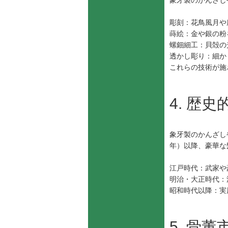
象牙製のかんざし
彫刻：花鳥風月や
蒔絵：金や銀の粉
螺鈿細工：貝殻の
透かし彫り：細か
これらの技術が施
4. 歴
象牙製のかんざし
年）以降、豪華な
江戸時代：武家や
明治・大正時代：
昭和時代以降：実
5. 骨