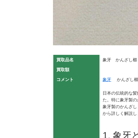
買取品名
象牙 かんざし櫛
買取額
コメント
象牙
かんざし櫛
日本の伝統的な髪
た。特に象牙製の
象牙製のかんざし
から詳しく解説し
1. 象