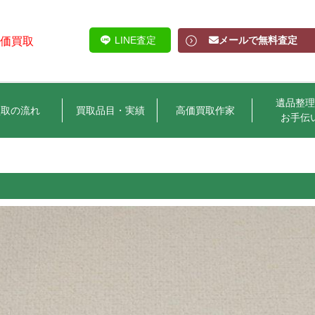
LINE査定
メールで無料査定
高価買取
遺品整理
買取の流れ
買取品目・実績
高価買取作家
お手伝