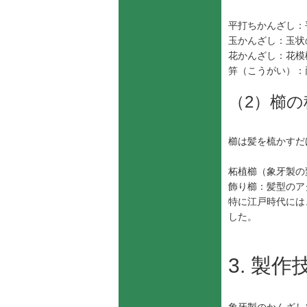
平打ちかんざし：
玉かんざし：玉状
花かんざし：花模
笄（こうがい）：
（2）櫛の
櫛は髪を梳かすだ
柘植櫛（象牙製の
飾り櫛：髪型のア
特に江戸時代には
した。
3. 製