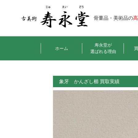
骨董品・美術品の
寿永堂が
ホーム
選ばれる理由
象牙 かんざし櫛 買取実績