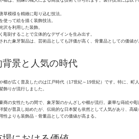
や櫛は、熟練の職人による高度な技術で作られます。製作技法には以下
唐草模様を精緻に彫り込む技法。
を使って絵を描く装飾技法。
光沢を利用した装飾。
く彫刻することで立体的なデザインを生み出す。
された象牙製品は、芸術品としても評価が高く、骨董品としての価値が
史的背景と人気の時代
や櫛が広く普及したのは江戸時代（17世紀～19世紀）です。特に、町人文
髪飾りが流行しました。
豪商の女性たちの間で、象牙製のかんざしや櫛が流行。豪華な蒔絵や彫
洋髪が普及し始めたが、伝統的な日本髪も依然として人気があり、高級
用性よりも装飾品・骨董品としての価値が高まる。
董市場における価値