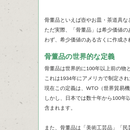
骨董品といえば壺やお皿・茶道具な
ただ実際、「骨董品」は希少価値の
わず、希少価値のある古くに作成さ
骨董品の世界的な定義
骨董品は世界的に100年以上前の物
これは1934年にアメリカで制定さ
現在この定義は、WTO（世界貿易
しかし、日本では数十年から100
含まれます。
また、骨董品は「美術工芸品」「民