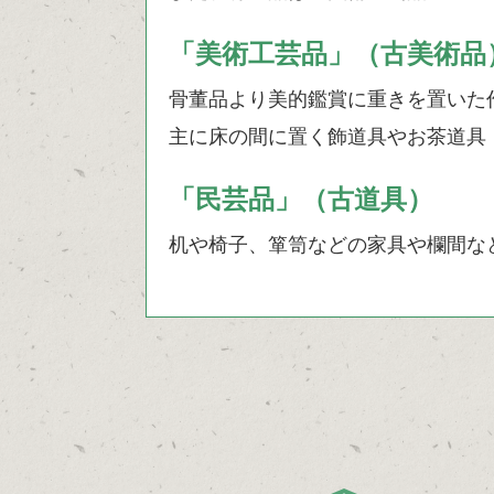
「美術工芸品」（古美術品
骨董品より美的鑑賞に重きを置いた
主に床の間に置く飾道具やお茶道具
「民芸品」（古道具）
机や椅子、箪笥などの家具や欄間な