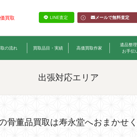
LINE査定
メールで無料査定
高価買取
遺品整理
買取の流れ
買取品目・実績
高価買取作家
お手伝
出張対応エリア
の骨董品買取は寿永堂へおまかせ