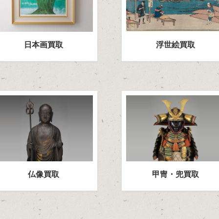
日本画買取
浮世絵買取
仏像買取
甲冑・兜買取