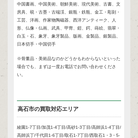
中国書画、中国美術、朝鮮美術、現代美術、古書、文
房具、硯・古墨・古端渓、銀瓶・鉄瓶、金工・彫刻・
工芸、洋画、作家物陶磁器、西洋アンティーク、人
形、仏像・仏画、武具、甲冑、鎧、鍔、蒔絵、翡翠・
白玉・石、象牙、象牙製品、版画、金製品、銀製品、
日本切手・中国切手
※骨董品・美術品なのかどうかもわからないといった
場合でも、まずは一度お電話でお問い合わせくださ
い。
高石市の買取対応エリア
綾園1-7丁目/加茂1-4丁目/高砂1-3丁目/高師浜1-4丁目/
高師浜丁/千代田1-6丁目/取石1-7丁目/西取石1・3・5-