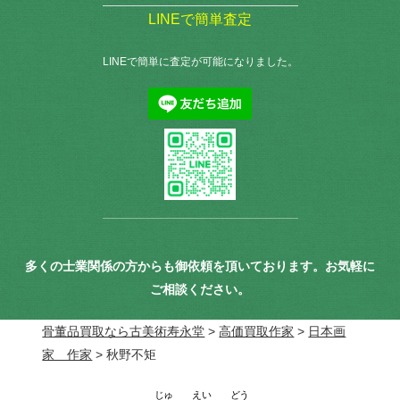
LINEで簡単査定
LINEで簡単に査定が可能になりました。
多くの士業関係の方からも御依頼を頂いております。お気軽に
ご相談ください。
骨董品買取なら古美術寿永堂
>
高価買取作家
>
日本画
家 作家
>
秋野不矩