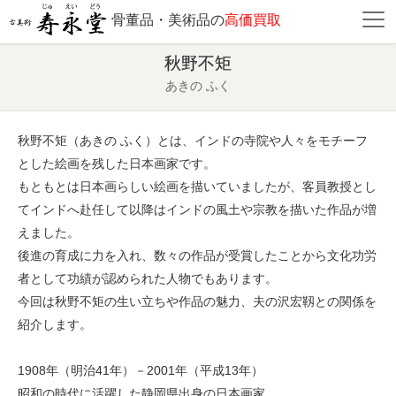
骨董品・美術品の
高価買取
秋野不矩
あきの ふく
秋野不矩（あきの ふく）とは、インドの寺院や人々をモチーフ
とした絵画を残した日本画家です。
もともとは日本画らしい絵画を描いていましたが、客員教授とし
てインドへ赴任して以降はインドの風土や宗教を描いた作品が増
えました。
後進の育成に力を入れ、数々の作品が受賞したことから文化功労
者として功績が認められた人物でもあります。
今回は秋野不矩の生い立ちや作品の魅力、夫の沢宏靱との関係を
紹介します。
1908年（明治41年）－2001年（平成13年）
昭和の時代に活躍した静岡県出身の日本画家。