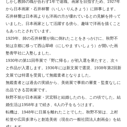
しかし教師の職が合わず1年で退職。画家を目指すため、1927年
から日本画家・石井林響（いしい りんきょう）に師事します。
石井林響は日本画よりも洋画の方が優れているとの見解を持って
いました。日本画家として活躍する傍ら、趣味で洋画を描くこと
もあったとされています。
1929年、師の石井林響が病に倒れたことをきっかけに、秋野不
矩は京都に移って西山翠嶂（にしやま すいしょう）が開いた画
塾青甲社に入塾しました。
1930年の第11回帝展で『野に帰る』が初入選を果たすと、次々
と作品が入選します。1936年には新文展で選奨、1938年第2回新
文展では特選を受賞して無鑑査者となりました。
無鑑査者とは過去の実績から、美術展で事前の審査・監査なしに
出品できる芸術家です。
秋野不矩が日本画家・沢宏靱と結婚したのも、この頃でした。結
婚生活は1958年まで続き、6人の子をもうけます。
転機は、1948年に日展を離れたことでした。秋野不矩は、上村
松篁や広田多津らと創造美術（現在の一般社団法人創画会）を結
成します。