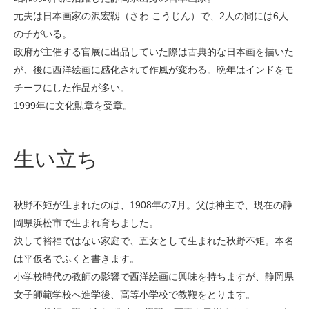
元夫は日本画家の沢宏靱（さわ こうじん）で、2人の間には6人
の子がいる。
政府が主催する官展に出品していた際は古典的な日本画を描いた
が、後に西洋絵画に感化されて作風が変わる。晩年はインドをモ
チーフにした作品が多い。
1999年に文化勲章を受章。
生い立ち
秋野不矩が生まれたのは、1908年の7月。父は神主で、現在の静
岡県浜松市で生まれ育ちました。
決して裕福ではない家庭で、五女として生まれた秋野不矩。本名
は平仮名でふくと書きます。
小学校時代の教師の影響で西洋絵画に興味を持ちますが、静岡県
女子師範学校へ進学後、高等小学校で教鞭をとります。