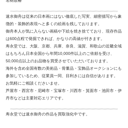
名樹散椿
速水御舟は従来の日本画にはない徹底した写実、細密描写から象
徴的・装飾的表現へと多くの絵画を残しております。
御舟本人が気に入らない画稿や下絵を焼き捨てており、現存作品
は600点程で発掘できれば、かなりの高値が付きます。
寿永堂では、大阪、京都、兵庫、奈良、滋賀、和歌山の近畿全域
はもちろん日本全国から年間10,000件以上のご依頼を受け、
50,000点以上のお品物を買受させていただいております。
海外を含め全国有数の美術品・骨董品・宝飾品オークションにも
参加しているため、従業員一同、目利きには自信があります。
お気軽にご相談くださいませ。
芦屋市・西宮市・尼崎市・宝塚市・川西市・箕面市・池田市・伊
丹市などは主要対応エリアです。
寿永堂では速水御舟の作品を買取強化中です。