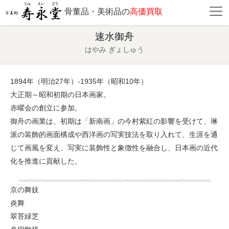
骨董品・美術品の
高価買取
速水御舟
はやみ ぎょしゅう
1894年（明治27年）-1935年（昭和10年）
大正期～昭和初期の日本画家。
赤曜会の創立に参加。
御舟の画業は、初期は「新南画」の今村紫紅の影響を受けて、琳
派の装飾的画面構成や西洋画の写実技法を取り入れて、生涯を通
じて画風を変え、写実に装飾性と象徴性を融合し、日本画の近代
化を推進に貢献した。
京の舞妓
炎舞
翠苔緑芝