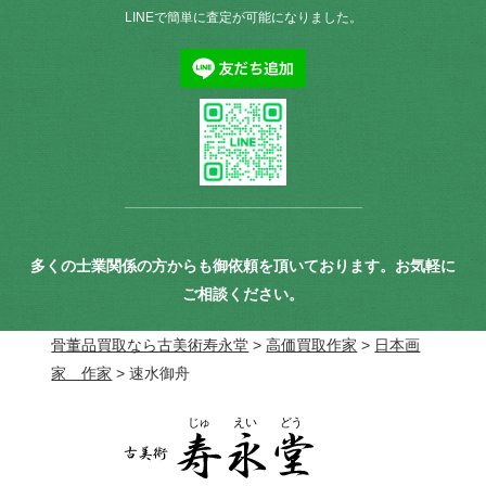
LINEで簡単に査定が可能になりました。
多くの士業関係の方からも御依頼を頂いております。お気軽に
ご相談ください。
骨董品買取なら古美術寿永堂
>
高価買取作家
>
日本画
家 作家
>
速水御舟