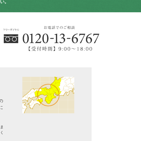
い。
の
に
ま
く