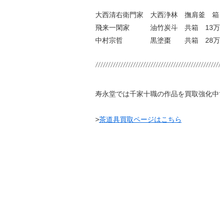
大西清右衛門家 大西浄林 撫肩釜 箱
飛来一閑家 油竹炭斗 共箱 13万
中村宗哲 黒塗棗 共箱 28万円
寿永堂では千家十職の作品を買取強化中
>
茶道具買取ページはこちら