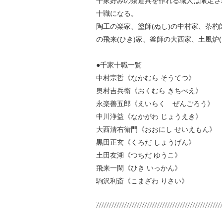
千家好みの茶道具を作れる職人は限定さ
十職になる。
陶工の楽家、塗師(ぬし)の中村家、茶
の飛来(ひき)家、釜師の大西家、土風炉
●千家十職一覧
中村宗哲《なかむら そうてつ》
奥村吉兵衛《おくむら きちべえ》
永楽善五郎《えいらく ぜんごろう》
中川浄益《なかがわ じょうえき》
大西清右衛門《おおにし せいえもん》
黒田正玄《くろだ しょうげん》
土田友湖《つちだ ゆうこ》
飛来一閑《ひき いっかん》
駒沢利斎《こまざわ りさい》