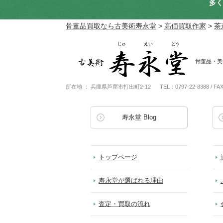
多く
骨董品買取なら古美術寿永堂
>
高価買取作家
>
茶
骨董品・美
所在地 ： 兵庫県芦屋市打出町2-12
TEL：0797-22-8388 / FA
寿永堂 Blog
トップページ
寿永堂が選ばれる理由
査定・買取の流れ