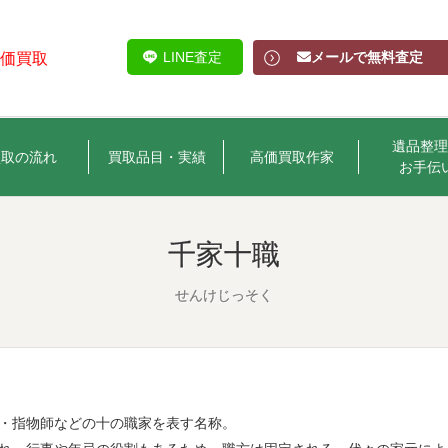
LINE査定
メールで無料査定
高価買取
遺品整理
買取の流れ
買取品目・実績
高価買取作家
お手伝
千家十職
せんけじっそく
・指物師などの十の職家を表す名称。