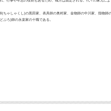
れ、行事や年忌の役割もあるため、職方は固定される。代々の家元によ
杓師(ちゃしゃくし)の黒田家、表具師の奥村家、金物師の中川家、指物師
(どぶろ)師の永楽家の十職である。