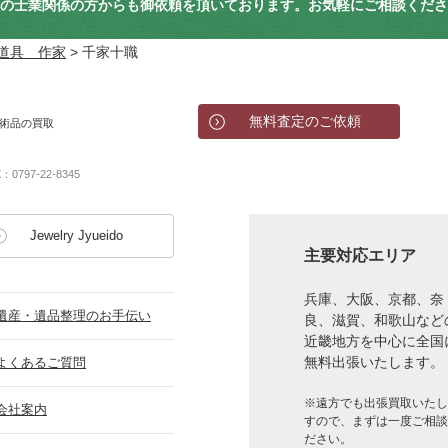
の士業関係の方からも御依頼を頂いております。お気軽にご相談くださ
道具 作家
>
千家十職
無料査定のご依頼
術品の買取
X：0797-22-8345
Jewelry Jyueido
主要対応エリア
兵庫、大阪、京都、奈
遺産・遺品整理のお手伝い
良、滋賀、和歌山など
近畿地方を中心に全国
無料出張いたします。
よくあるご質問
※遠方でも出張買取いたし
会社案内
すので、まずは一度ご相談
ださい。