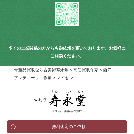
多くの士業関係の方からも御依頼を頂いております。お気軽に
ご相談ください。
骨董品買取なら古美術寿永堂
>
高価買取作家
>
西洋・
アンティーク 作家
>
マイセン
骨董品・美術品の買取
無料査定のご依頼