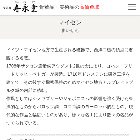
骨董品・美術品の
高価買取
マイセン
まいせん
ドイツ・マイセン地方で生産される磁器で、西洋白磁の頂点に君
臨する名窯。
1708年ザクセン選帝侯アウグスト2世の命により、ヨハン・フリ
ードリッヒ・ベトガーが製造。1710年ドレスデンに磁器工場を
建てて、その後すぐ機密保持のためマイセン地方アルブレヒトブ
ルク城の内部に移転。
作風としてはシノワズリーやジャポニスムの影響を強く受けた東
洋的なものからバロック調、ロココ調のヨーロッパ的なもの、現
代的な作品と幅広いものがあり、様々な名工により数々の名品が
つくられている。