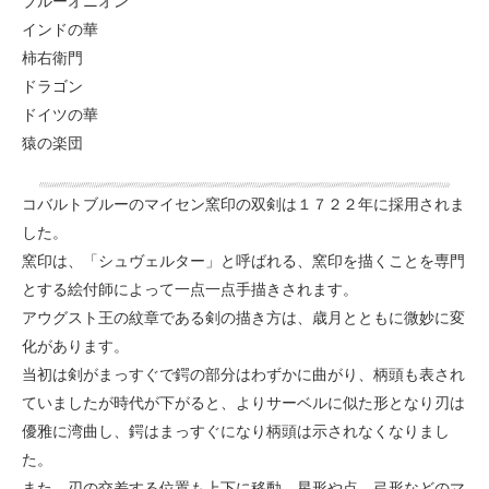
ブルーオニオン
インドの華
柿右衛門
ドラゴン
ドイツの華
猿の楽団
コバルトブルーのマイセン窯印の双剣は１７２２年に採用されま
した。
窯印は、「シュヴェルター」と呼ばれる、窯印を描くことを専門
とする絵付師によって一点一点手描きされます。
アウグスト王の紋章である剣の描き方は、歳月とともに微妙に変
化があります。
当初は剣がまっすぐで鍔の部分はわずかに曲がり、柄頭も表され
ていましたが時代が下がると、よりサーベルに似た形となり刃は
優雅に湾曲し、鍔はまっすぐになり柄頭は示されなくなりまし
た。
また、刃の交差する位置も上下に移動、星形や点、弓形などのマ