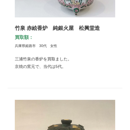
竹泉 赤絵香炉 純銀火屋 松興堂造
買取額：
兵庫県姫路市 30代 女性
三浦竹泉の香炉を買取ました。
京焼の窯元で、当代は5代。