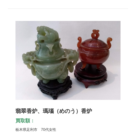
翡翠香炉、瑪瑙（めのう）香炉
買取額：
栃木県足利市 70代女性