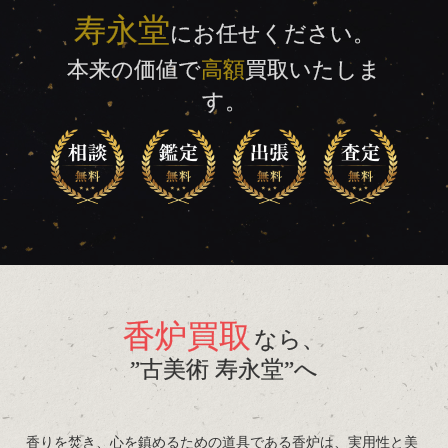
寿永堂
にお任せください。
本来の価値で
高額
買取いたしま
す。
香炉買取
なら、
”古美術 寿永堂”へ
香りを焚き、心を鎮めるための道具である香炉は、実用性と美