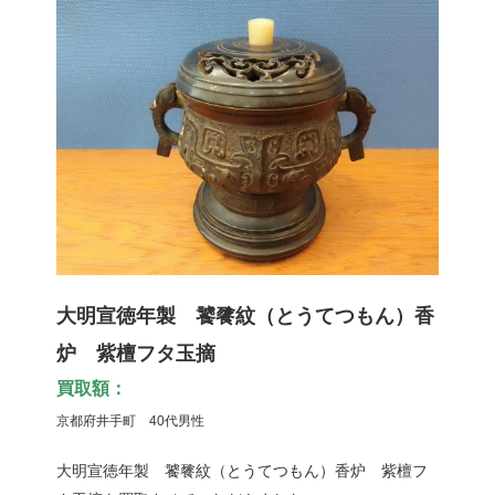
大明宣徳年製 饕餮紋（とうてつもん）香
炉 紫檀フタ玉摘
買取額：
京都府井手町 40代男性
大明宣徳年製 饕餮紋（とうてつもん）香炉 紫檀フ