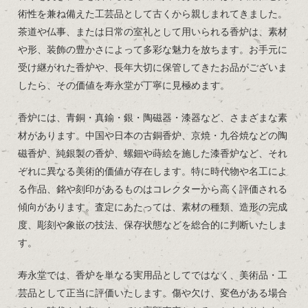
術性を兼ね備えた工芸品として古くから親しまれてきました。
茶道や仏事、または日常の室礼として用いられる香炉は、素材
や形、装飾の豊かさによって多彩な魅力を放ちます。お手元に
受け継がれた香炉や、長年大切に保管してきたお品がございま
したら、その価値を寿永堂が丁寧に見極めます。
香炉には、青銅・真鍮・銀・陶磁器・漆器など、さまざまな素
材があります。中国や日本の古銅香炉、京焼・九谷焼などの陶
磁香炉、純銀製の香炉、螺鈿や蒔絵を施した漆香炉など、それ
ぞれに異なる美術的価値が存在します。特に時代物や名工によ
る作品、銘や刻印があるものはコレクターから高く評価される
傾向があります。査定にあたっては、素材の種類、造形の完成
度、彫刻や象嵌の技法、保存状態などを総合的に判断いたしま
す。
寿永堂では、香炉を単なる実用品としてではなく、美術品・工
芸品として正当に評価いたします。傷や欠け、変色がある場合