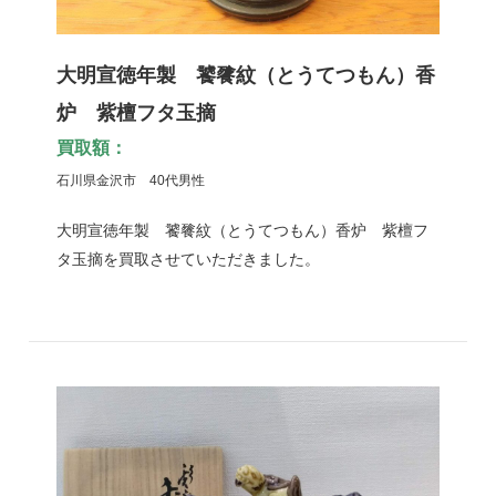
大明宣徳年製 饕餮紋（とうてつもん）香
炉 紫檀フタ玉摘
買取額：
石川県金沢市 40代男性
大明宣徳年製 饕餮紋（とうてつもん）香炉 紫檀フ
タ玉摘を買取させていただきました。