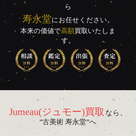
ら
寿永堂
にお任せください。
本来の価値で
高額
買取いたしま
す。
Jumeau(ジュモー)買取
なら、
”古美術 寿永堂”へ