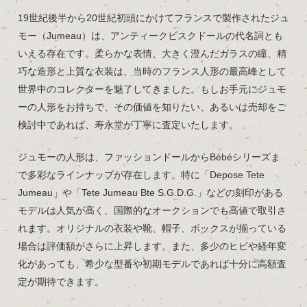
19世紀後半から20世紀初頭にかけてフランスで製作されたジュ
モー（Jumeau）は、アンティークビスクドールの代名詞とも
いえる存在です。柔らかな表情、大きく澄んだガラスの瞳、精
巧な造形と上質な衣装は、当時のフランス人形の最高峰として
世界中のコレクターを魅了してきました。もしお手元にジュモ
ーの人形をお持ちで、その価値を知りたい、あるいは売却をご
検討中であれば、寿永堂が丁寧に査定いたします。
ジュモーの人形は、ファッションドールからBébéシリーズま
で多彩なラインナップが存在します。特に「Depose Tete
Jumeau」や「Tete Jumeau Bte S.G.D.G.」などの刻印がある
モデルは人気が高く、国際的なオークションでも高値で取引さ
れます。オリジナルの衣装や靴、帽子、ボックスが揃っている
場合は評価額がさらに上昇します。また、多少のヒビや経年変
化があっても、希少な型番や初期モデルであれば十分に高額査
定が期待できます。