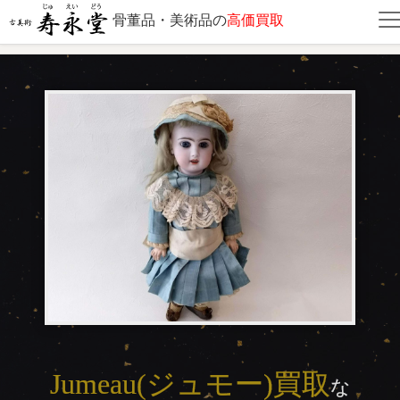
骨董品・美術品の
高価買取
Jumeau(ジュモー)買取
Jumeau(ジュモー)買取
な