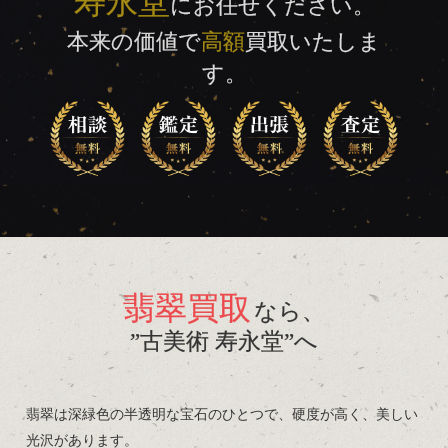
寿永堂
にお任せください。
本来の価値で
高額
買取いたしま
す。
翡翠買取
なら、
”古美術 寿永堂”へ
翡翠は深緑色の半透明な宝石のひとつで、硬度が高く、美しい
光沢があります。