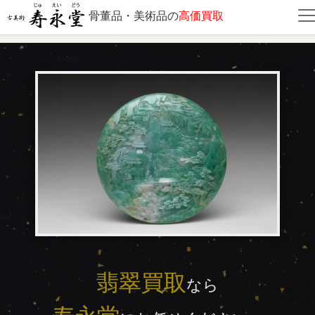
骨董品・美術品の
高価買取
翡翠買取
翡翠買取
なら