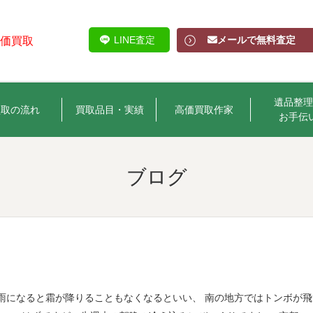
LINE査定
メールで無料査定
高価買取
遺品整理
買取の流れ
買取品目・実績
高価買取作家
お手伝
ブログ
穀雨になると霜が降りることもなくなるといい、 南の地方ではトンボが飛