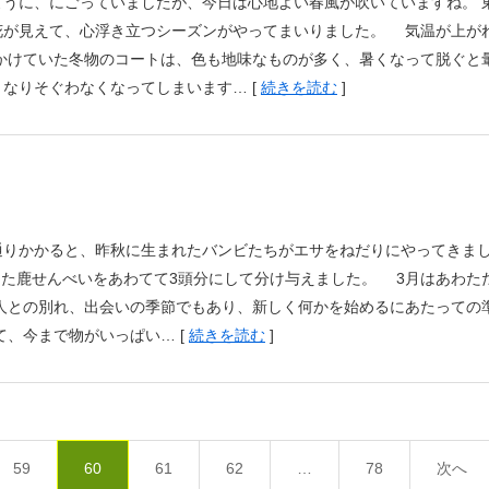
うに、にごっていましたが、今日は心地よい春風が吹いていますね。 
花が見えて、心浮き立つシーズンがやってまいりました。 気温が上が
かけていた冬物のコートは、色も地味なものが多く、暑くなって脱ぐと
なりそぐわなくなってしまいます… [
続きを読む
]
通りかかると、昨秋に生まれたバンビたちがエサをねだりにやってきま
った鹿せんべいをあわてて3頭分にして分け与えました。 3月はあわた
人との別れ、出会いの季節でもあり、新しく何かを始めるにあたっての
て、今まで物がいっぱい… [
続きを読む
]
59
60
61
62
…
78
次へ