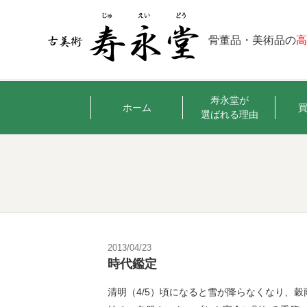
骨董品・美術品の
寿永堂が
ホーム
選ばれる理由
2013/04/23
時代鑑定
清明（4/5）頃になると雪が降らなくなり、