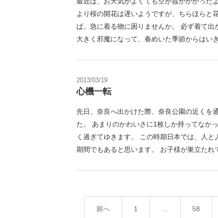
最近は、お天気がよくても空が霞がかかったよ
より桜の開花は遅いようですが、ちらほらと
ば、急に着る物に困りませんか。 必ず着て出
大きく邪魔になって、春めいた季節からはいき
2013/03/19
心機一転
先日、奈良へ出かけた際、奈良公園の近くを
た。 あまりのかわいさに1枚しか持ってなか
く過ぎてゆきます。 この時期日本では、人と
期間でもあると思います。 お子様が巣立たれ
前へ
1
…
58