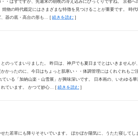
・・はずですが、先週末の朝晩の冷え込みにびっくりですね。 京都へ
 焼物の時代鑑定にはさまざまな特徴を見つけることが重要です。 時代
、器の底・高台の形も… [
続きを読む
]
とのってまいりました。 昨日は、神戸でも夏日までとはいきませんが
暖かかったのに、今日はちょっと肌寒い・・体調管理にはくれぐれもご
れている「加納山楽・山雪展」が興味深いです。 日本画の、いわゆる華
れています。 かつて妙心… [
続きを読む
]
せた若草にも降りそそいでいます。 ぽかぽか陽気に、うたた寝してし