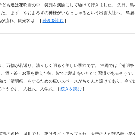
子ども達は花吹雪の中、笑顔を満開にして駆けて行きました。 先日、島
た。 まず、やおよろずの神様がいらっしゃるという出雲大社へ。 鳥居
が流れ、観光客は… [
続きを読む
]
り、万物が若返り、清々しく明るく美しい季節です。 沖縄では「清明祭
り、酒・茶・お重を供えた後、皆でご馳走をいただく習慣があるそうで
前は「清明祭」をするための広いスペースがちゃんと設けてあり、今で
そうです。 入社式、入学式… [
続きを読む
]
宮市の名所、夙川でも、夜はライトアップされ、大勢の人がほろ酔い気