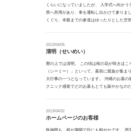
くらいになっていましたが、 入学式へ向かう
県へ所用があり、車を運転し出かけて参りまし
くぐり、本殿までの参道はゆったりとした空気
2013/04/05
清明（せいめい）
暦の上では清明。 この頃は桜の花が咲きほこ
（シーミー）」といって、墓前に親族が集ま
大行事の一つとなっています。 沖縄のお墓の
クニック感覚でどのお墓もとても賑やかなのだ
2013/04/02
ホームページのお客様
阪神間も、桜が満開で目にも鮮やかです。 西