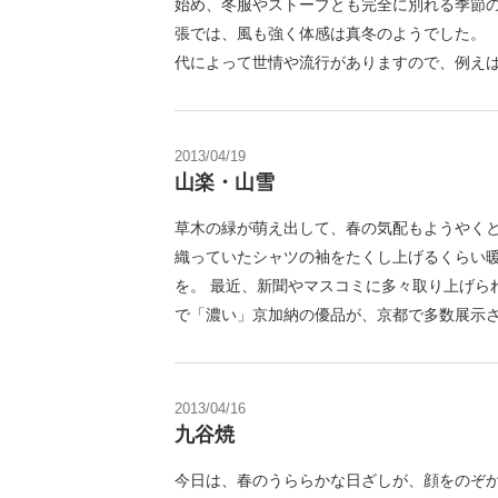
始め、冬服やストーブとも完全に別れる季節の
張では、風も強く体感は真冬のようでした。
代によって世情や流行がありますので、例えば
2013/04/19
山楽・山雪
草木の緑が萌え出して、春の気配もようやくと
織っていたシャツの袖をたくし上げるくらい
を。 最近、新聞やマスコミに多々取り上げら
で「濃い」京加納の優品が、京都で多数展示さ
2013/04/16
九谷焼
今日は、春のうららかな日ざしが、顔をのぞか