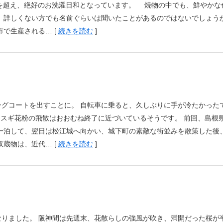
℃を超え、絶好のお洗濯日和となっています。 焼物の中でも、鮮やかな
 詳しくない方でも名前ぐらいは聞いたことがあるのではないでしょう
で生産される… [
続きを読む
]
グコートを出すことに。 自転車に乗ると、久しぶりに手が冷たかった
、スギ花粉の飛散はおおむね終了に近づいているそうです。 前回、島根
一泊して、翌日は松江城へ向かい、城下町の素敵な街並みを散策した後
蔵物は、近代… [
続きを読む
]
りました。 阪神間は先週末、花散らしの強風が吹き、満開だった桜が