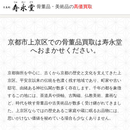
骨董品・美術品の
高価買取
出張対応エリア
京都市上京区での骨董品買取は寿永堂
へおまかせください。
京都御所を中心に、古くから京都の歴史と文化を支えてきた上
京区。平安京以来の伝統を色濃く残す地域であり、町家や古い
邸宅、由緒ある神社仏閣が数多く存在します。千年の都を象徴
するこの地には、茶道具や掛軸、古陶磁、仏教美術、書画な
ど、時代を映す骨董品や古美術品が数多く受け継がれてきまし
た。上京区ならではの歴史あるご家庭や蔵に眠るお品物には、
思いがけない価値を秘めている場合も少なくありません。