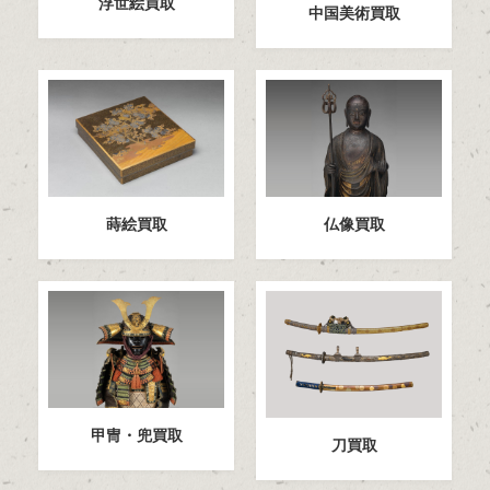
浮世絵買取
中国美術買取
蒔絵買取
仏像買取
甲冑・兜買取
刀買取