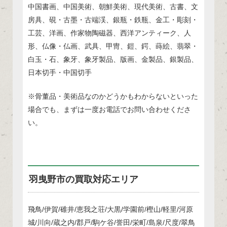
中国書画、中国美術、朝鮮美術、現代美術、古書、文
房具、硯・古墨・古端渓、銀瓶・鉄瓶、金工・彫刻・
工芸、洋画、作家物陶磁器、西洋アンティーク、人
形、仏像・仏画、武具、甲冑、鎧、鍔、蒔絵、翡翠・
白玉・石、象牙、象牙製品、版画、金製品、銀製品、
日本切手・中国切手
※骨董品・美術品なのかどうかもわからないといった
場合でも、まずは一度お電話でお問い合わせくださ
い。
羽曳野市の買取対応エリア
飛鳥/伊賀/碓井/恵我之荘/大黒/学園前/樫山/軽里/河原
城/川向/蔵之内/郡戸/駒ケ谷/誉田/栄町/島泉/尺度/翠鳥