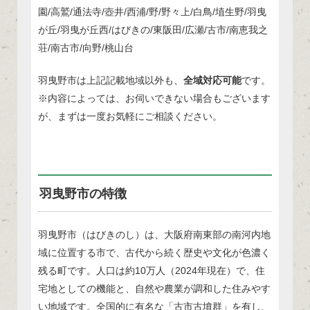
園/高鷲/通法寺/壺井/西浦/野/野々上/白鳥/埴生野/羽曳
が丘/羽曳が丘西/はびきの/東阪田/広瀬/古市/南恵我之
荘/南古市/向野/桃山台
羽曳野市は上記記載地域以外も、
全域対応可能
です。
※内容によっては、お伺いできない場合もございます
が、まずは一度お気軽にご相談ください。
羽曳野市の特徴
羽曳野市（はびきのし）は、大阪府南東部の南河内地
域に位置する市で、古代から続く歴史や文化が色濃く
残る町です。人口は約10万人（2024年現在）で、住
宅地としての機能と、自然や農業が調和した住みやす
い地域です。全国的に有名な「古市古墳群」を有し、