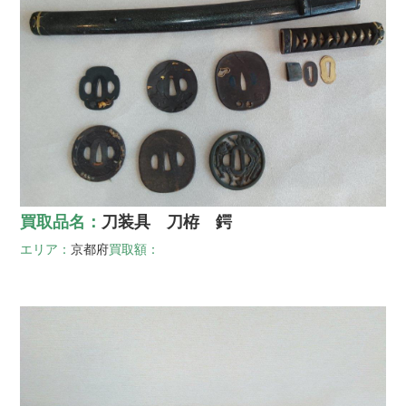
買取品名：
刀装具 刀栫 鍔
エリア：
京都府
買取額：