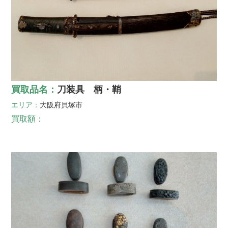
買取品名：
刀装具 柄・鞘
エリア：
大阪府
貝塚市
買取額：