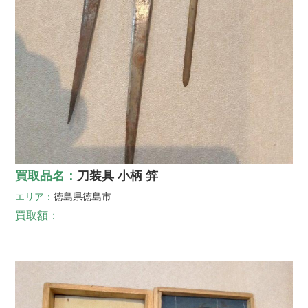
買取品名：
刀装具 小柄 笄
エリア：
徳島県
徳島市
買取額：