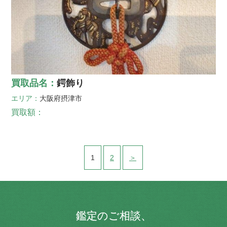
買取品名：
鍔飾り
エリア：
大阪府
摂津市
買取額：
1
2
＞
鑑定のご相談、