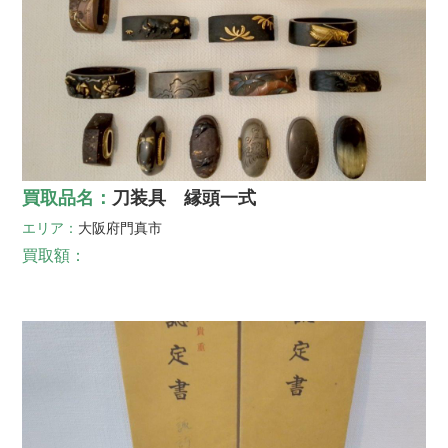
買取品名：
刀装具 縁頭一式
エリア：
大阪府
門真市
買取額：