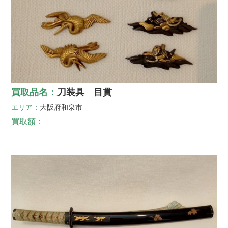
買取品名：
刀装具 目貫
エリア：
大阪府
和泉市
買取額：