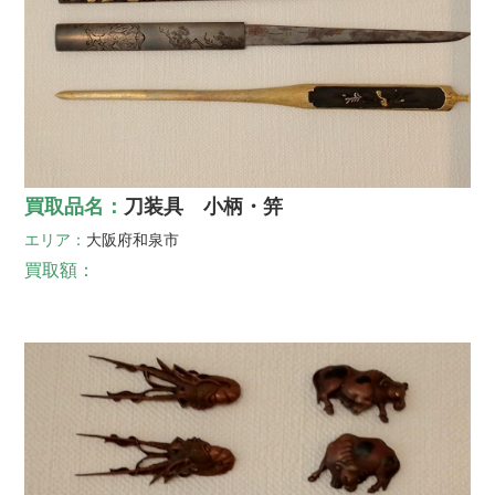
買取品名：
刀装具 小柄・笄
エリア：
大阪府
和泉市
買取額：