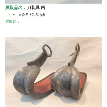
買取品名：
刀装具 鍔
エリア：
奈良県
大和郡山市
買取額：