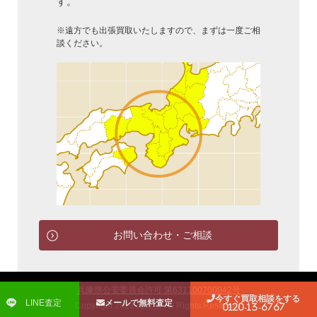
す。
※遠方でも出張買取いたしますので、まずは一度ご相
談ください。
お問い合わせ・ご相談
兵庫県公安委員会許可 第631100700042号
今すぐ買取相談をする
LINE査定
メールで無料査定
Copyright 2022 寿永堂 All Rights Reserved.
0120-13-6767