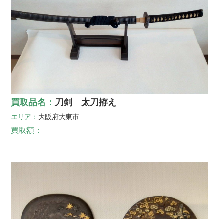
買取品名：
刀剣 太刀拵え
エリア：
大阪府
大東市
買取額：