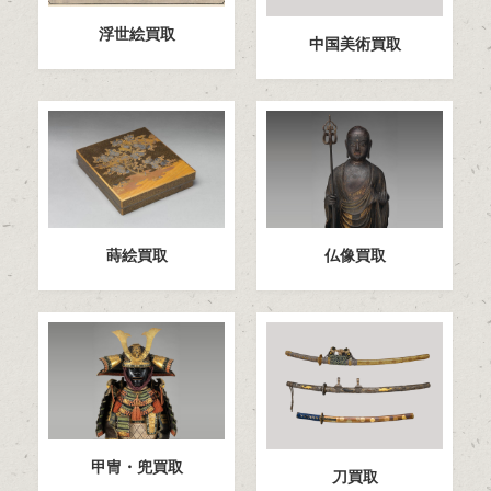
浮世絵買取
中国美術買取
蒔絵買取
仏像買取
甲冑・兜買取
刀買取